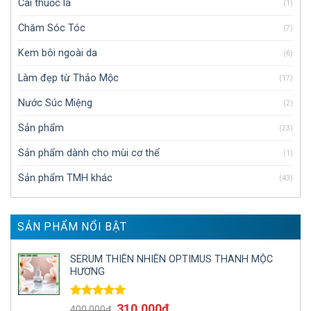
Cai thuốc lá
(1)
Chăm Sóc Tóc
(7)
Kem bôi ngoài da
(6)
Làm đẹp từ Thảo Mộc
(17)
Nước Súc Miệng
(2)
Sản phẩm
(23)
Sản phẩm dành cho mùi cơ thể
(1)
Sản phẩm TMH khác
(43)
SẢN PHẨM NỔI BẬT
SERUM THIÊN NHIÊN OPTIMUS THANH MỘC
HƯƠNG
Được xếp
310,000
₫
400,000
₫