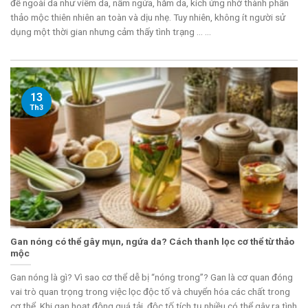
đề ngoài da như viêm da, nấm ngứa, hăm da, kích ứng nhờ thành phần
thảo mộc thiên nhiên an toàn và dịu nhẹ. Tuy nhiên, không ít người sử
dụng một thời gian nhưng cảm thấy tình trạng ... ...
13
Th3
Gan nóng có thể gây mụn, ngứa da? Cách thanh lọc cơ thể từ thảo
mộc
Gan nóng là gì? Vì sao cơ thể dễ bị “nóng trong”? Gan là cơ quan đóng
vai trò quan trọng trong việc lọc độc tố và chuyển hóa các chất trong
cơ thể. Khi gan hoạt động quá tải, độc tố tích tụ nhiều có thể gây ra tình