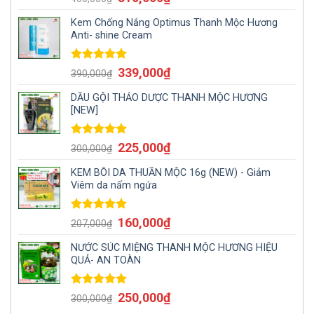
hạng
5.00
5
sao
Kem Chống Nắng Optimus Thanh Mộc Hương
Anti- shine Cream
Được xếp
339,000
₫
390,000
₫
hạng
5.00
5
sao
DẦU GỘI THẢO DƯỢC THANH MỘC HƯƠNG
[NEW]
Được xếp
225,000
₫
300,000
₫
hạng
5.00
5
sao
KEM BÔI DA THUẦN MỘC 16g (NEW) - Giảm
Viêm da nấm ngứa
Được xếp
160,000
₫
207,000
₫
hạng
5.00
5
sao
NƯỚC SÚC MIỆNG THANH MỘC HƯƠNG HIỆU
QUẢ- AN TOÀN
Được xếp
250,000
₫
300,000
₫
hạng
5.00
5