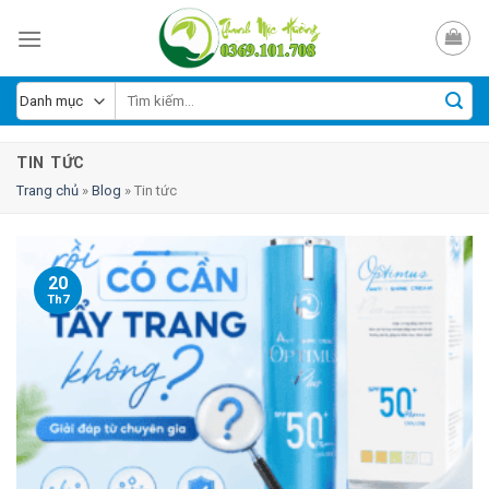
Skip
to
content
TIN TỨC
Trang chủ
»
Blog
»
Tin tức
20
Th7