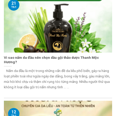
21
Th1
Vì sao nấm da đầu nên chọn dầu gội thảo dược Thanh Mộc
Hương?
Nấm da đầu là một trong những vấn đề da liễu phổ biến, gây ra hàng
loạt phiền toái như ngứa ngáy dai dẳng, bong vảy trắng, gàu mảng lớn,
mùi hôi khó chịu và thậm chí rụng tóc từng mảng. Nhiều người thử qua
không ít loại dầu gội trị nấm nhưng tình ... ...
12
Th1