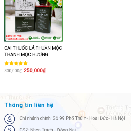
CAI THUỐC LÁ THUẦN MỘC
THANH MỘC HƯƠNG
250,000
₫
Được xếp
300,000
₫
hạng
5.00
5
sao
Thông tin liên hệ
Chi nhánh chính: Số 99 Phố Thú Y- Hoài Đức- Hà Nội
CS2: Nhơn Trạch - Đồng Nai