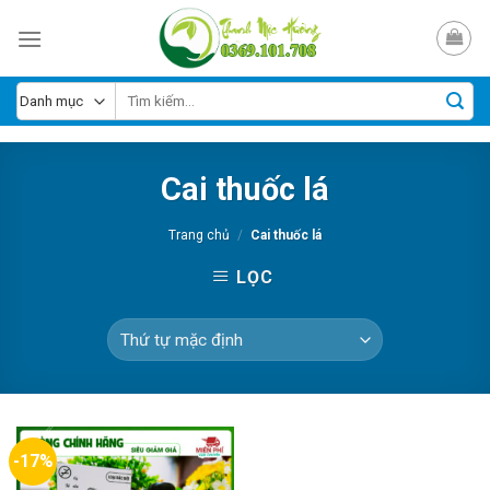
Skip
to
content
Cai thuốc lá
Trang chủ
/
Cai thuốc lá
LỌC
-17%