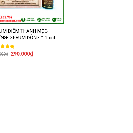
UM DIỄM THANH MỘC
NG- SERUM ĐÔNG Y 15ml
290,000
₫
c xếp
000
₫
g
5.00
5