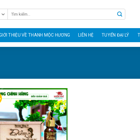
GIỚI THIỆU VỀ THANH MỘC HƯƠNG
LIÊN HỆ
TUYỂN ĐẠI LÝ
T
%