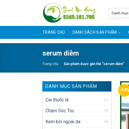
Skip
to
content
TRANG CHỦ
DANH SÁCH SẢN PHẨM
serum diễm
Trang chủ
/
Sản phẩm được gắn thẻ “serum diễm”
DANH MỤC SẢN PHẨM
-17
Cai thuốc lá
(1)
Chăm Sóc Tóc
(7)
Kem bôi ngoài da
(6)