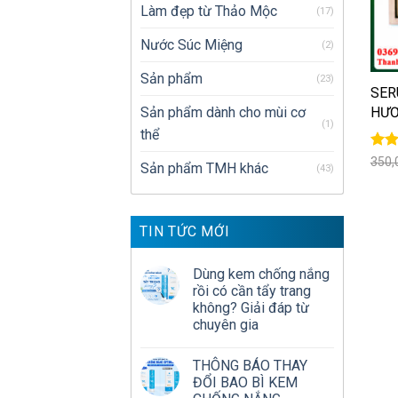
Làm đẹp từ Thảo Mộc
(17)
Nước Súc Miệng
(2)
+
Sản phẩm
(23)
SER
Sản phẩm dành cho mùi cơ
HƯƠ
(1)
thể
Đượ
350,
Sản phẩm TMH khác
(43)
hạn
sao
TIN TỨC MỚI
Dùng kem chống nắng
rồi có cần tẩy trang
không? Giải đáp từ
chuyên gia
THÔNG BÁO THAY
ĐỔI BAO BÌ KEM