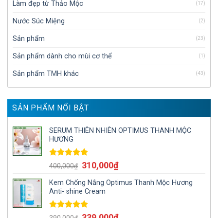
Làm đẹp từ Thảo Mộc
(17)
Nước Súc Miệng
(2)
Sản phẩm
(23)
Sản phẩm dành cho mùi cơ thể
(1)
Sản phẩm TMH khác
(43)
SẢN PHẨM NỔI BẬT
SERUM THIÊN NHIÊN OPTIMUS THANH MỘC
HƯƠNG
Được xếp
310,000
₫
400,000
₫
hạng
5.00
5
sao
Kem Chống Nắng Optimus Thanh Mộc Hương
Anti- shine Cream
Được xếp
339,000
₫
390,000
₫