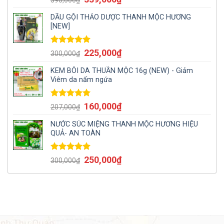
hạng
5.00
5
sao
DẦU GỘI THẢO DƯỢC THANH MỘC HƯƠNG
[NEW]
Được xếp
225,000
₫
300,000
₫
hạng
5.00
5
sao
KEM BÔI DA THUẦN MỘC 16g (NEW) - Giảm
Viêm da nấm ngứa
Được xếp
160,000
₫
207,000
₫
hạng
5.00
5
sao
NƯỚC SÚC MIỆNG THANH MỘC HƯƠNG HIỆU
QUẢ- AN TOÀN
Được xếp
250,000
₫
300,000
₫
hạng
5.00
5
sao