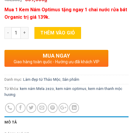
dựa trên
đánh giá
Mua 1 Kem Nám Optimus tặng ngay 1 chai nước rửa bát
Organic trị giá 139k.
Số lượng
THÊM VÀO GIỎ
MUA NGAY
Giao hàng toàn quốc - Hưởng ưu đãi khách VIP
Danh mục:
Làm đẹp từ Thảo Mộc
,
Sản phẩm
Từ khóa:
kem nám Mela zezo
,
kem nám optimus
,
kem nám thanh mộc
hương
MÔ TẢ