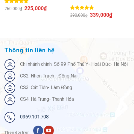
225,000
₫
Được xếp
260,000
₫
hạng
5.00
5
339,000
₫
Được xếp
390,000
₫
sao
hạng
5.00
5
sao
Thông tin liên hệ
Chi nhánh chính: Số 99 Phố Thú Y- Hoài Đức- Hà Nội
CS2: Nhơn Trạch - Đồng Nai
CS3: Cát Tiên- Lâm Đồng
CS4: Hà Trung- Thanh Hóa
0369.101.708
Theo dõi trên