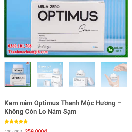
Kem nám Optimus Thanh Mộc Hương –
Không Còn Lo Nám Sạm
5.00
2
trên 5
359,000
₫
400,000
₫