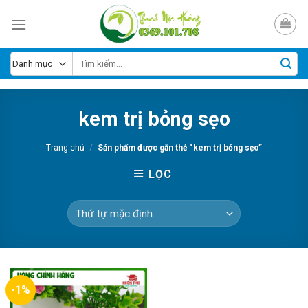
Skip
to
content
kem trị bỏng sẹo
Trang chủ
/
Sản phẩm được gắn thẻ “kem trị bỏng sẹo”
LỌC
-1%