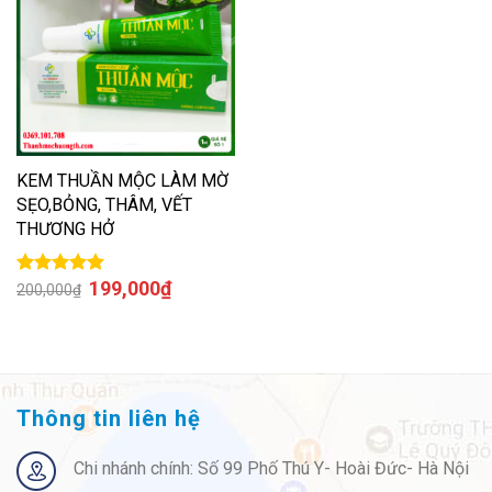
KEM THUẦN MỘC LÀM MỜ
SẸO,BỎNG, THÂM, VẾT
THƯƠNG HỞ
199,000
₫
Được xếp
200,000
₫
hạng
5.00
5
sao
Thông tin liên hệ
Chi nhánh chính: Số 99 Phố Thú Y- Hoài Đức- Hà Nội