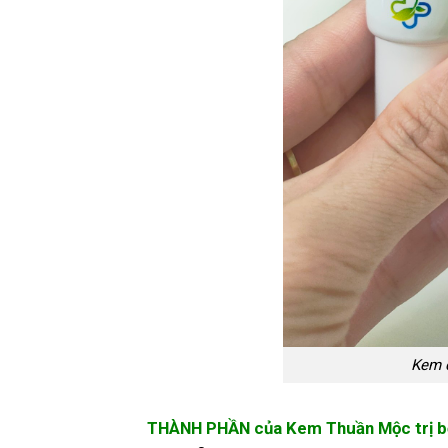
Kem d
THÀNH PHẦN của Kem Thuần Mộc trị b