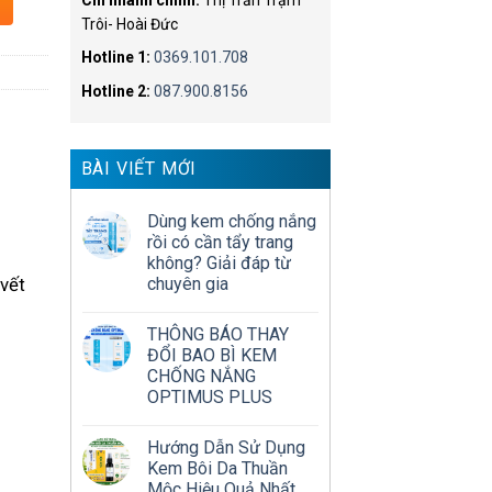
Chi nhánh chính:
Thị Trấn Trạm
Trôi- Hoài Đức
Hotline 1:
0369.101.708
Hotline 2:
087.900.8156
BÀI VIẾT MỚI
Dùng kem chống nắng
rồi có cần tẩy trang
không? Giải đáp từ
vết
chuyên gia
THÔNG BÁO THAY
ĐỔI BAO BÌ KEM
CHỐNG NẮNG
OPTIMUS PLUS
Hướng Dẫn Sử Dụng
Kem Bôi Da Thuần
Mộc Hiệu Quả Nhất