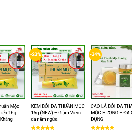
-23%
-34%
+
+
huần Mộc
KEM BÔI DA THUẦN MỘC
CAO LÁ BÔI DA TH
Tiến 16g
16g (NEW) – Giảm Viêm
MỘC HƯƠNG – ĐA
 Kháng
da nấm ngứa
DỤNG