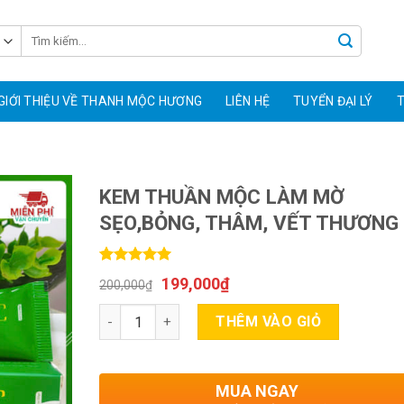
GIỚI THIỆU VỀ THANH MỘC HƯƠNG
LIÊN HỆ
TUYỂN ĐẠI LÝ
T
KEM THUẦN MỘC LÀM MỜ
SẸO,BỎNG, THÂM, VẾT THƯƠNG
5.00
1
trên 5
199,000
₫
200,000
₫
dựa trên
đánh giá
Số lượng
THÊM VÀO GIỎ
MUA NGAY