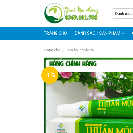
Skip
to
content
TRANG CHỦ
DANH SÁCH SẢN PHẨM
Trang chủ
/
Kem bôi ngoài da
-1%