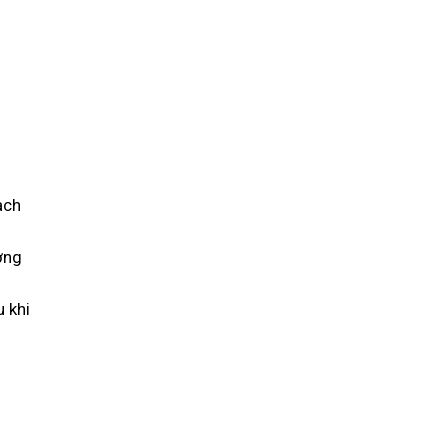
ạch
ơng
u khi