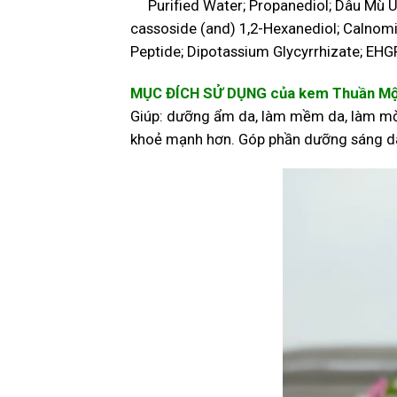
Purified Water; Propanediol; Dâu Mù U;
cassoside (and) 1,2-Hexanediol; Calnomix
Peptide; Dipotassium Glycyrrhizate; EHGP
MỤC ĐÍCH SỬ DỤNG của kem Thuần Mộc
Giúp: dưỡng ẩm da, làm mềm da, làm mờ 
khoẻ mạnh hơn. Góp phần dưỡng sáng d