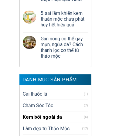
5 sai lầm khiến kem
thuần mộc chưa phát
huy hết hiệu quả
Gan nóng có thể gây
mụn, ngứa da? Cách
thanh lọc cơ thể từ
thảo mộc
DANH MỤC SẢN PHẨM
Cai thuốc lá
(1)
Chăm Sóc Tóc
(7)
Kem bôi ngoài da
(6)
Làm đẹp từ Thảo Mộc
(17)