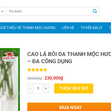
GIỚI THIỆU VỀ THANH MỘC HƯƠNG
LIÊN HỆ
TUYỂN ĐẠI LÝ
T
CAO LÁ BÔI DA THANH MỘC HƯ
– ĐA CÔNG DỤNG
5.00
4
trên 5
230,000
₫
350,000
₫
dựa trên
đánh giá
Số lượng
THÊM VÀO GIỎ
MUA NGAY