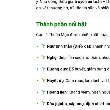
y. Nhờ công thức
gia truyền an toàn – là
da, vết thương hở, trĩ, tắc tia sữa và nh
Thành phần nổi bật
Cao lá Thuần Mộc được chiết xuất hoàn
Ngư tinh thảo (Diếp cá):
Thanh nhiệ
Nghệ:
Giúp liền sẹo, mờ thâm, phục
Đương quy:
Bổ huyết, giảm sưng đ
Huyết dụ:
Cầm máu, làm lành vết 
Hoàng liên:
Kháng viêm, ngăn ngừa
Dầu jojoba, sáp ong, dịch chiết củ