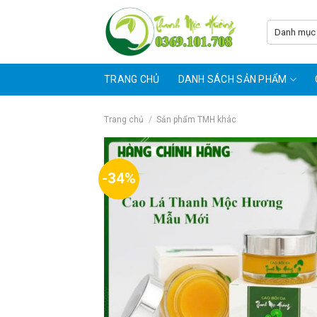
Skip
to
content
TRANG CHỦ
DANH SÁCH SẢN PHẨM
Trang chủ
/
Sản phẩm TMH khác
-34%