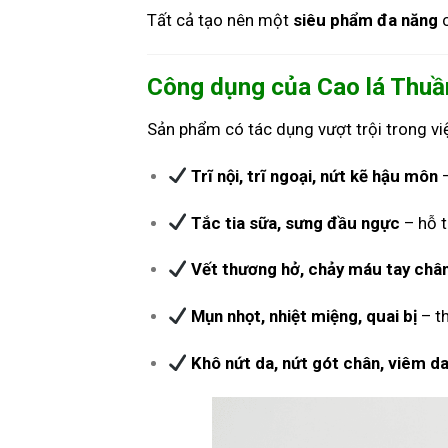
Tất cả tạo nên một
siêu phẩm đa năng
c
Công dụng của Cao lá Thu
Sản phẩm có tác dụng vượt trội trong việ
Trĩ nội, trĩ ngoại, nứt kẽ hậu môn
–
Tắc tia sữa, sưng đầu ngực
– hỗ t
Vết thương hở, chảy máu tay châ
Mụn nhọt, nhiệt miệng, quai bị
– th
Khô nứt da, nứt gót chân, viêm da