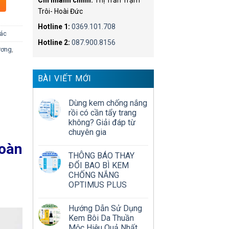
Chi nhánh chính:
Thị Trấn Trạm
Trôi- Hoài Đức
Hotline 1:
0369.101.708
ác
Hotline 2:
087.900.8156
ương
,
BÀI VIẾT MỚI
Dùng kem chống nắng
rồi có cần tẩy trang
không? Giải đáp từ
chuyên gia
toàn
THÔNG BÁO THAY
ĐỔI BAO BÌ KEM
CHỐNG NẮNG
OPTIMUS PLUS
Hướng Dẫn Sử Dụng
Kem Bôi Da Thuần
Mộc Hiệu Quả Nhất