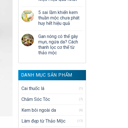
5 sai lầm khiến kem
thuần mộc chưa phát
huy hết hiệu quả
Gan nóng có thể gây
mụn, ngứa da? Cách
thanh lọc cơ thể từ
thảo mộc
DANH MỤC SẢN PHẨM
Cai thuốc lá
(1)
Chăm Sóc Tóc
(7)
Kem bôi ngoài da
(6)
Làm đẹp từ Thảo Mộc
(17)