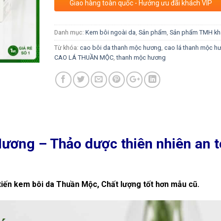
Giao hàng toàn quốc - Hưởng ưu đãi khách VIP
Danh mục:
Kem bôi ngoài da
,
Sản phẩm
,
Sản phẩm TMH kh
Từ khóa:
cao bôi da thanh mộc hương
,
cao lá thanh mộc h
CAO LÁ THUẦN MỘC
,
thanh mộc hương
ơng – Thảo dược thiên nhiên an 
tiến kem bôi da Thuần Mộc, Chất lượng tốt hơn mẫu cũ.